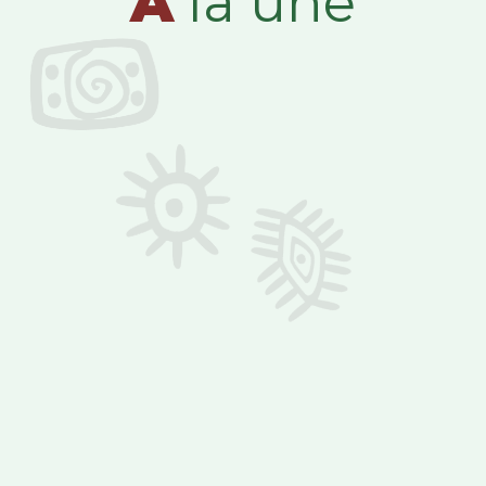
A
la une