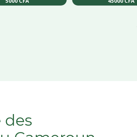
5000
CFA
45000
CFA
Add to cart
Add to cart
e des