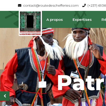
contact@routedeschefferies.com
(+237) 693
A propos
Expertises
Ré