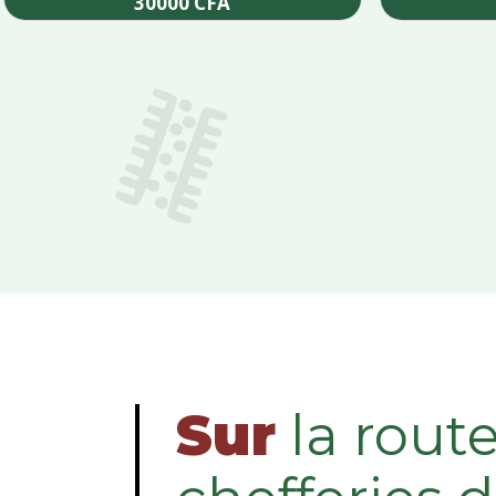
30000
CFA
Add to cart
Sur
la rout