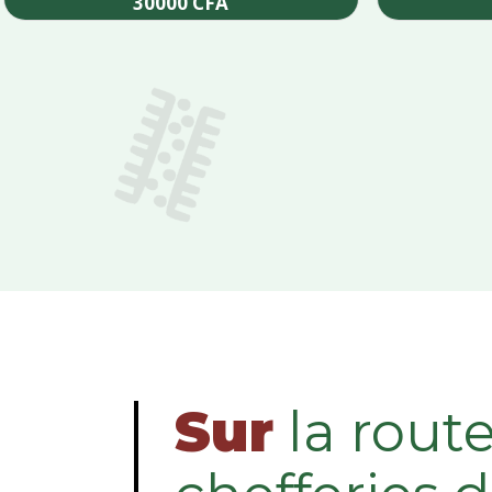
30000
CFA
Add to cart
Sur
la rout