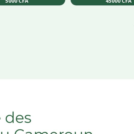
5000
CFA
45000
CFA
Add to cart
Add to cart
e des