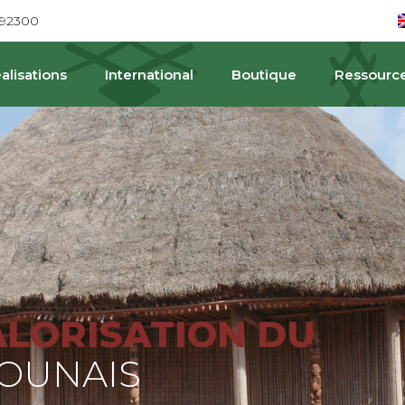
692300
alisations
International
Boutique
Ressourc
PA
ALORISATION DU