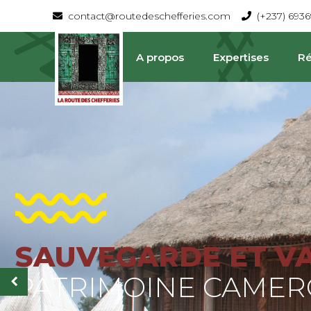
contact@routedeschefferies.com
(+237) 693
A propos
Expertises
Ré
SAUVEGARDE ET V
La Route Des Chefferies