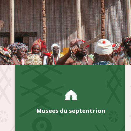
Musees du septentrion