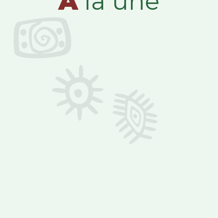
A
la une