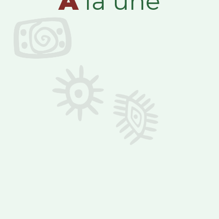
A
la une