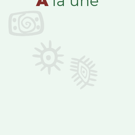
A
la une