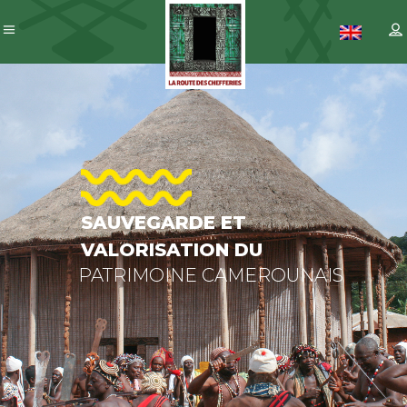
SAUVEGAR
ET
VALORISAT
DU