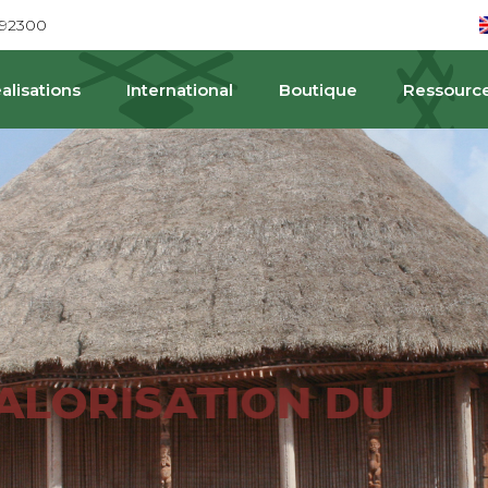
692300
alisations
International
Boutique
Ressourc
PAT
ALORISATION DU