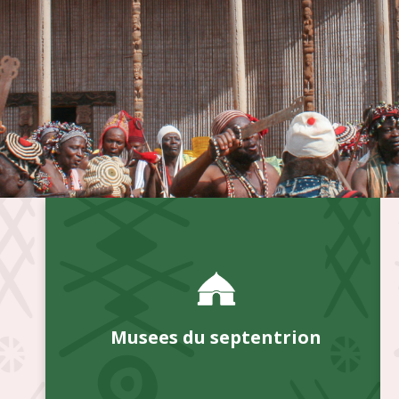
Musees du septentrion