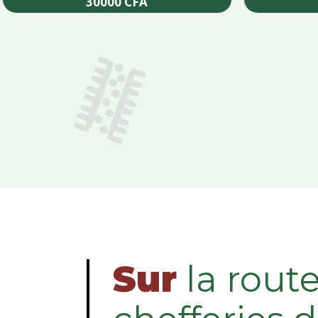
30000
CFA
Add to cart
Sur
la rout