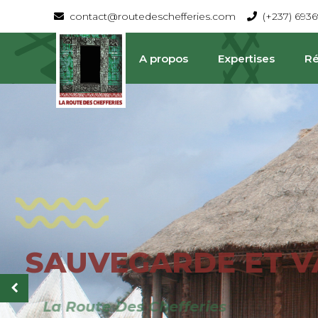
contact@routedeschefferies.com
(+237) 693
A propos
Expertises
Ré
SAUVEGARDE ET V
La Route Des Chefferies