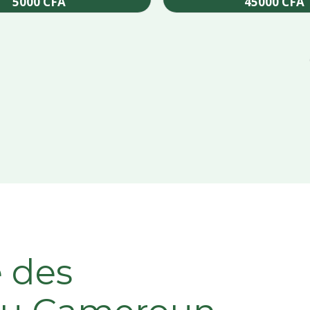
5000
CFA
45000
CFA
Add to cart
Add to cart
e des