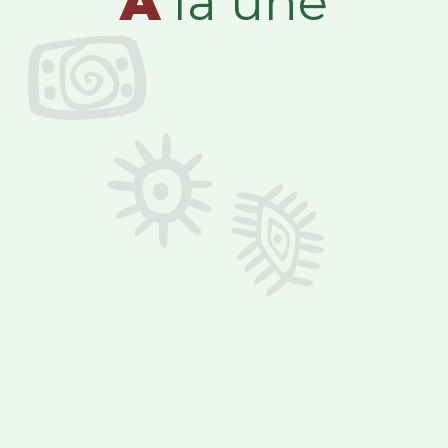
A
la une