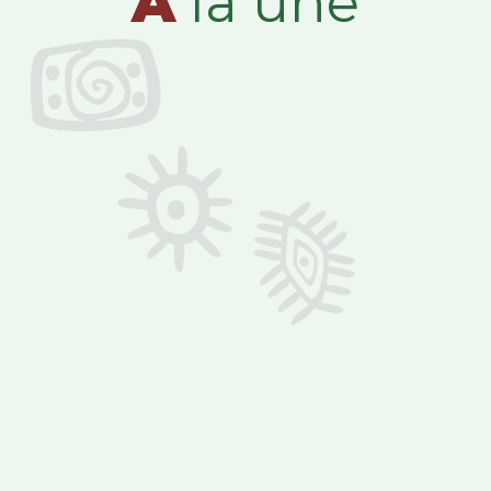
A
la une