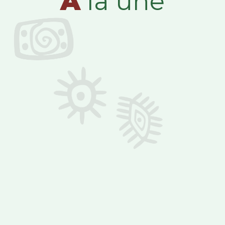
A
la une