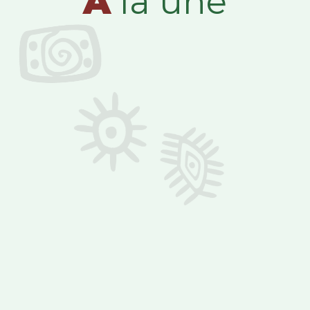
A
la une