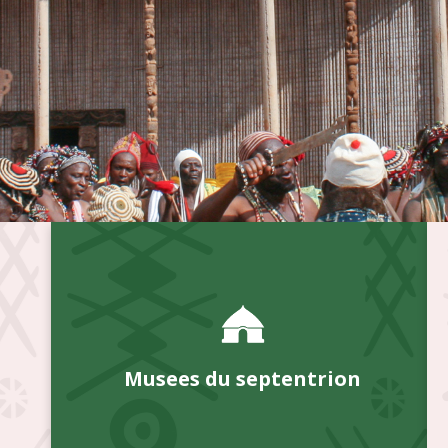
Musees du septentrion