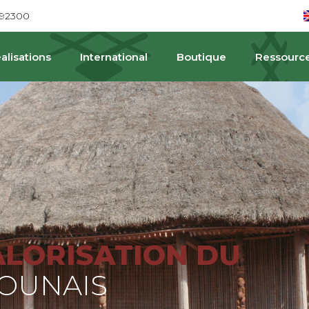
692300
alisations
International
Boutique
Ressourc
PAT
ALORISATION DU