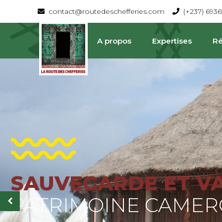
contact@routedeschefferies.com
(+237) 693
A propos
Expertises
Ré
SAUVEGARDE ET V
La Route Des Chefferies