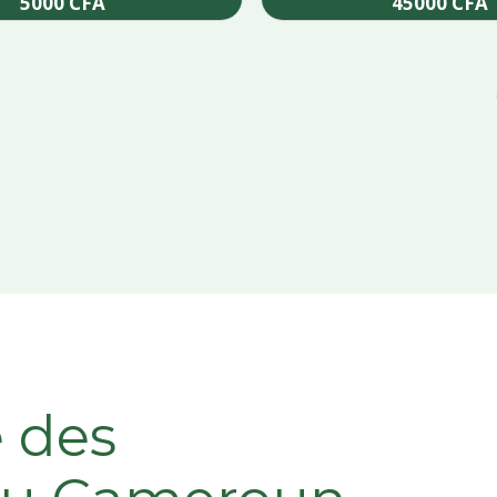
5000
CFA
45000
CFA
Add to cart
Add to cart
e des