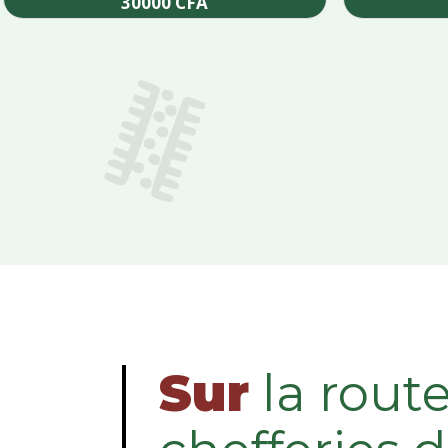
30000
CFA
Add to cart
Sur
la rout