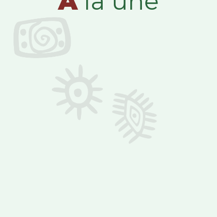
A
la une