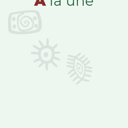
A
la une