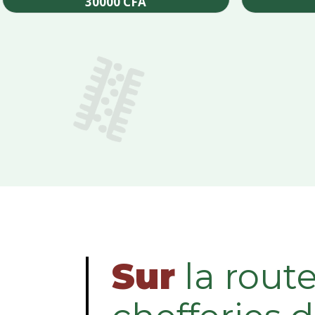
30000
CFA
Add to cart
Sur
la rout