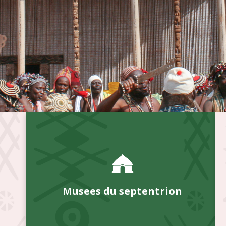
Musees du septentrion