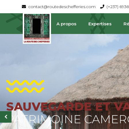
contact@routedeschefferies.com
(+237) 693
A propos
Expertises
Ré
SAUVEGARDE ET V
La Route Des Chefferies