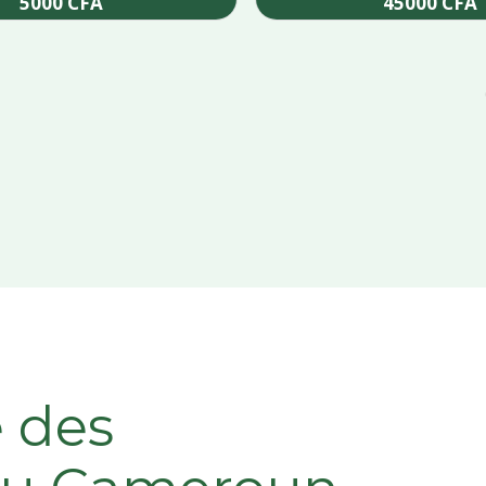
5000
CFA
45000
CFA
Add to cart
Add to cart
e des