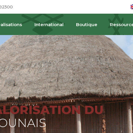
692300
alisations
International
Boutique
Ressourc
PAT
ALORISATION DU