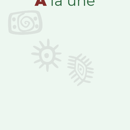
A
la une