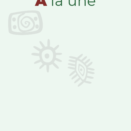
A
la une