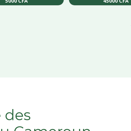
5000
CFA
45000
CFA
Add to cart
Add to cart
e des