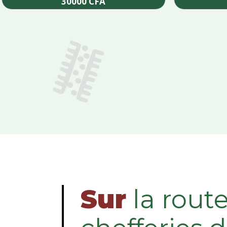
30000
CFA
Add to cart
Sur
la rout