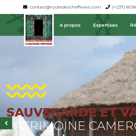
contact@routedeschefferies.com
(+237) 693
A propos
Expertises
Ré
SAUVEGARDE ET V
La Route Des Chefferies