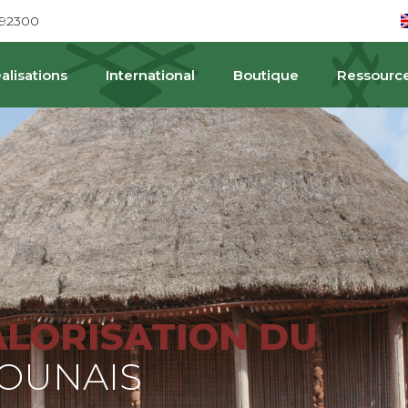
692300
alisations
International
Boutique
Ressourc
PAT
ALORISATION DU