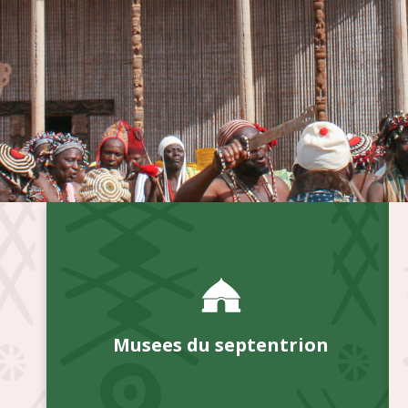
Musees du septentrion