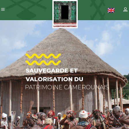
SAUVEGARD
ET
VALORISAT
DU