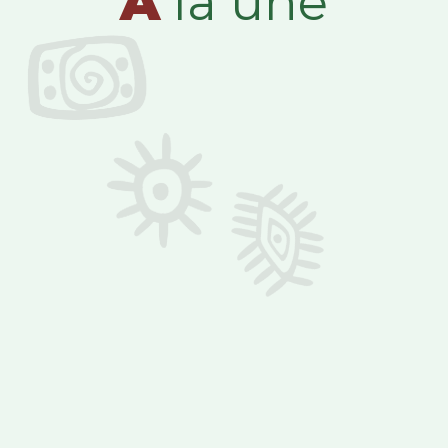
A
la une