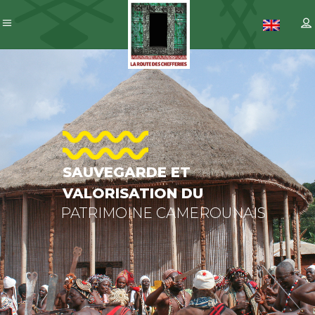
SAUVEGARDE
ET
VALORISATION
DU