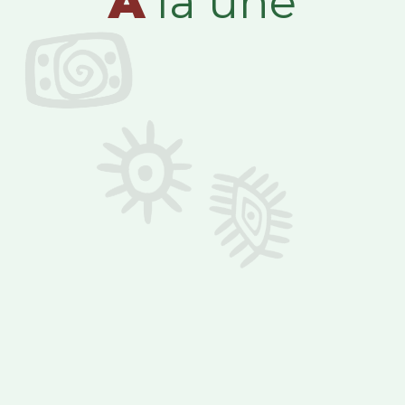
A
la une