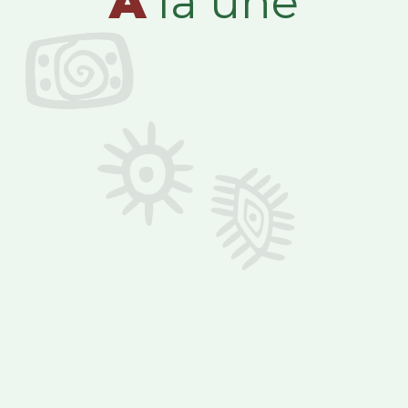
A
la une