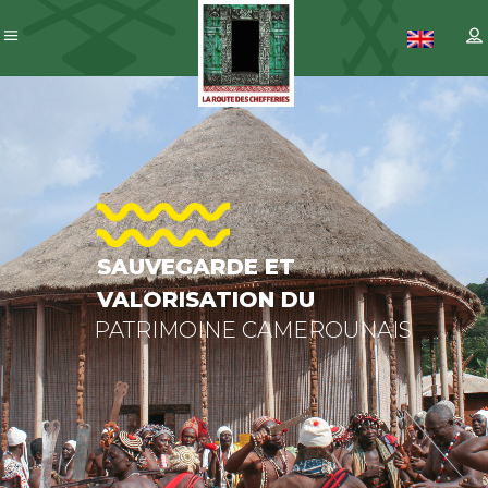
SAUVEGARD
ET
VALORISATI
DU