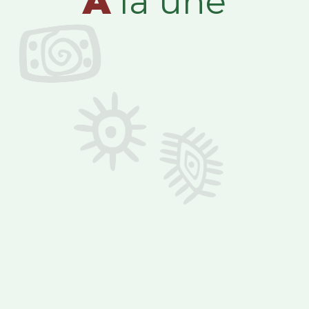
A
la une