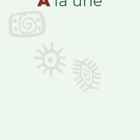
A
la une