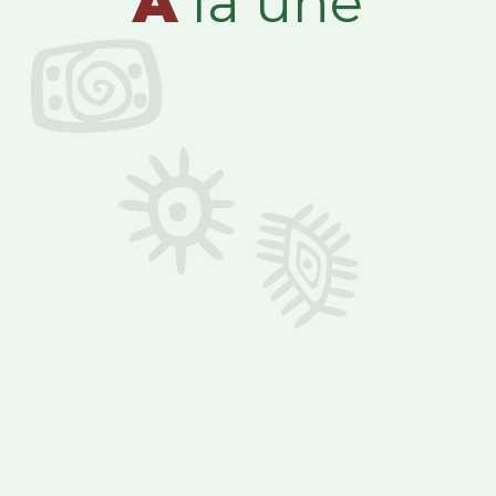
A
la une