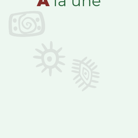
A
la une