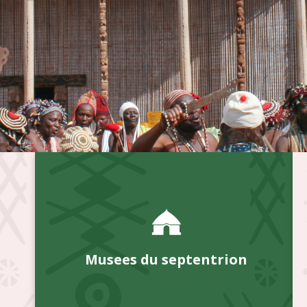
Musees du septentrion