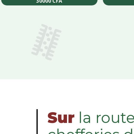
30000
CFA
Add to cart
Sur
la rout