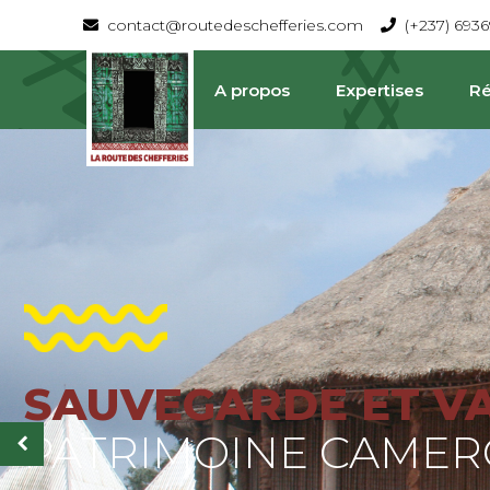
contact@routedeschefferies.com
(+237) 693
A propos
Expertises
Ré
SAUVEGARDE ET V
La Route Des Chefferies