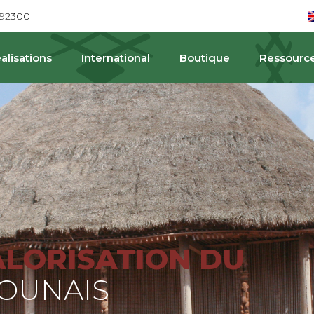
692300
alisations
International
Boutique
Ressourc
PA
ALORISATION DU