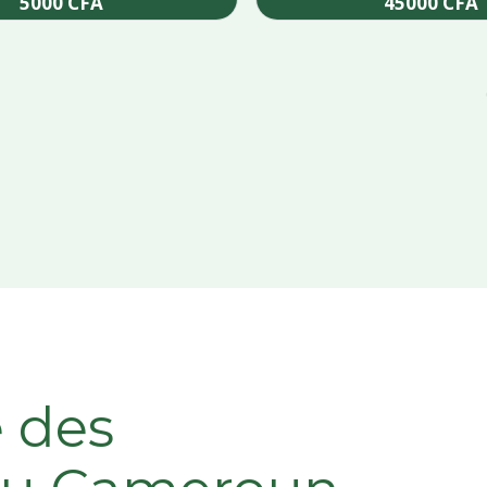
5000
CFA
45000
CFA
Add to cart
Add to cart
e des