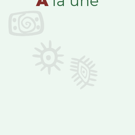
A
la une