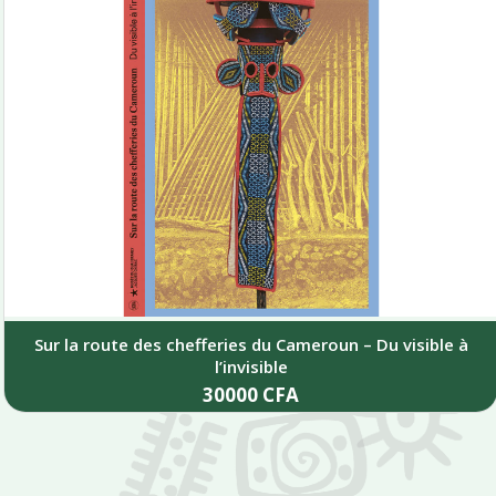
ries du Cameroun – Du visible à
’invisible
0000
CFA
dd to cart