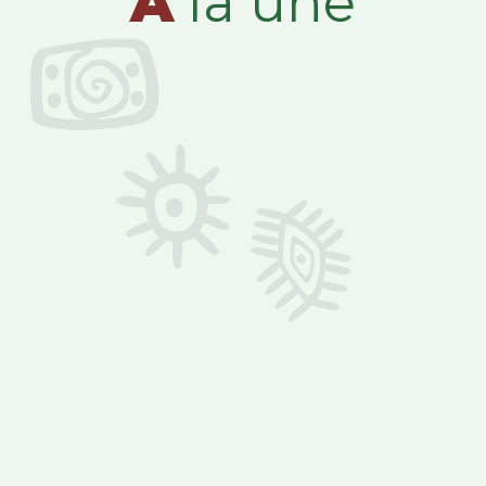
A
la une