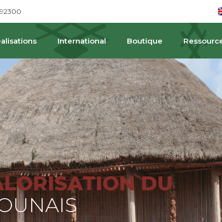
692300
alisations
International
Boutique
Ressourc
PA
ALORISATION DU