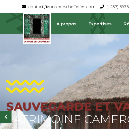
contact@routedeschefferies.com
(+237) 693
A propos
Expertises
Ré
SAUVEGARDE ET V
La Route Des Chefferies