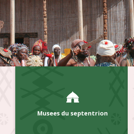
Musees du septentrion