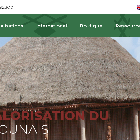
692300
alisations
International
Boutique
Ressourc
PAT
ALORISATION DU