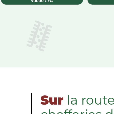
30000
CFA
Add to cart
Sur
la rout