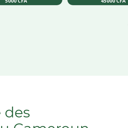
5000
CFA
45000
CFA
Add to cart
Add to cart
e des