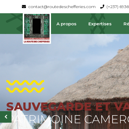
contact@routedeschefferies.com
(+237) 693
A propos
Expertises
Ré
SAUVEGARDE ET V
La Route Des Chefferies