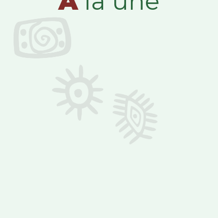
A
la une