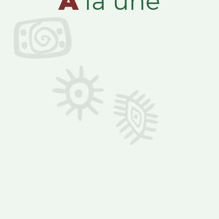
A
la une