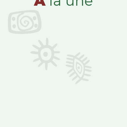
A
la une