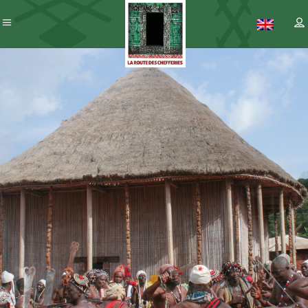
SAUVEGARDE
PATRIMOINE
ET
CAMEROUNAIS
VALORISATION
DU