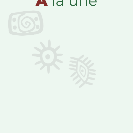
A
la une