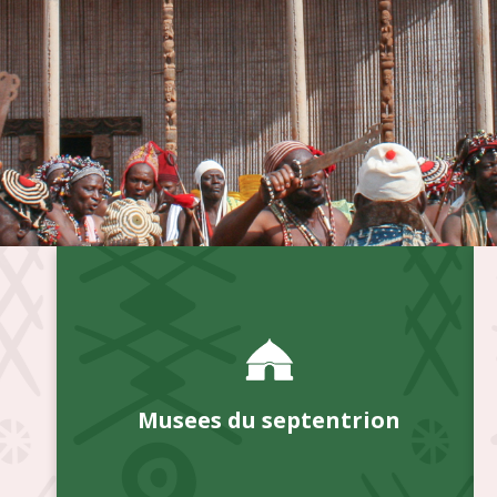
Musees du septentrion