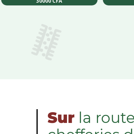
30000
CFA
Add to cart
Sur
la rout