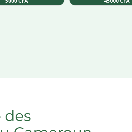
5000
CFA
45000
CFA
Add to cart
Add to cart
e des