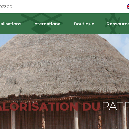
692300
alisations
International
Boutique
Ressourc