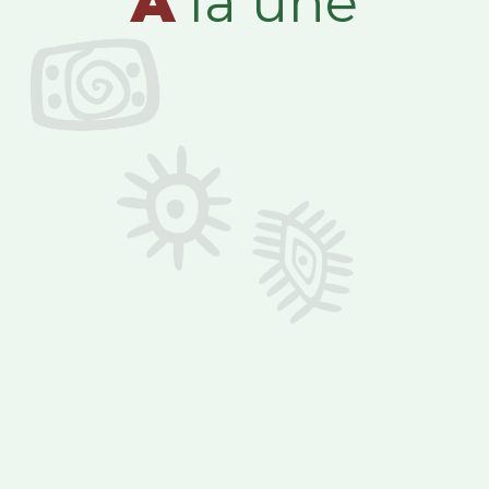
A
la une