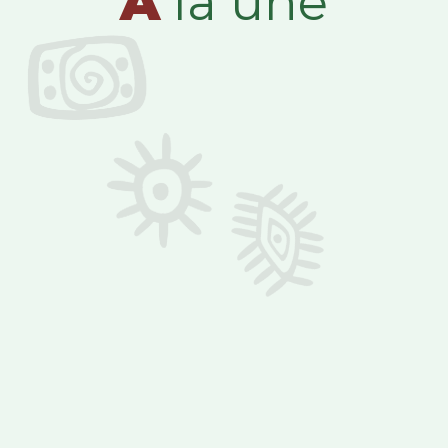
A
la une