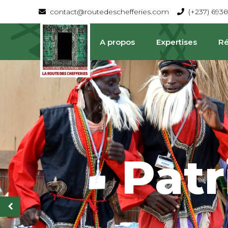
contact@routedeschefferies.com
(+237) 693
A propos
Expertises
Ré
Pat