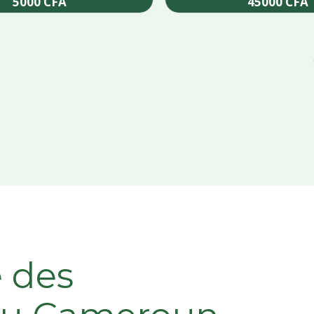
5000
CFA
45000
CFA
Add to cart
Add to cart
e des