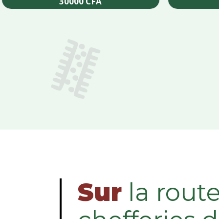
30000
CFA
Add to cart
Sur
la rout