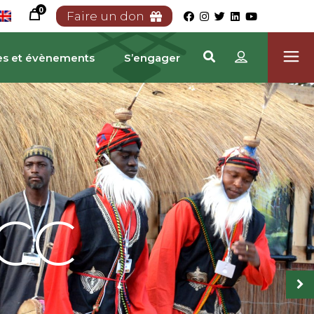
0
Faire un don
es et évènements
S’engager
ICC