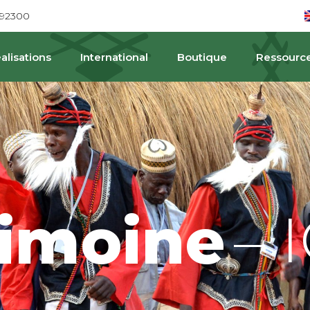
692300
alisations
International
Boutique
Ressourc
– 
rimoine