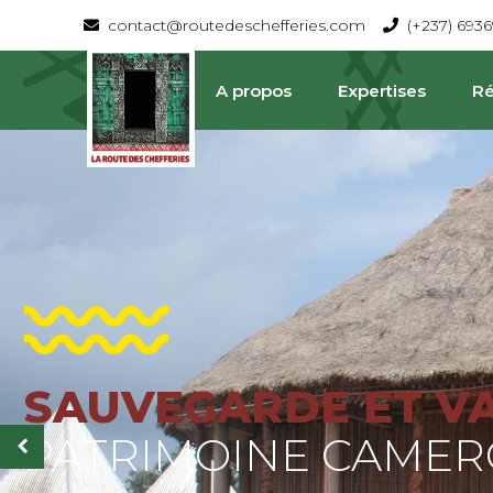
contact@routedeschefferies.com
(+237) 693
A propos
Expertises
Ré
SAUVEGARDE ET V
La Route Des Chefferies