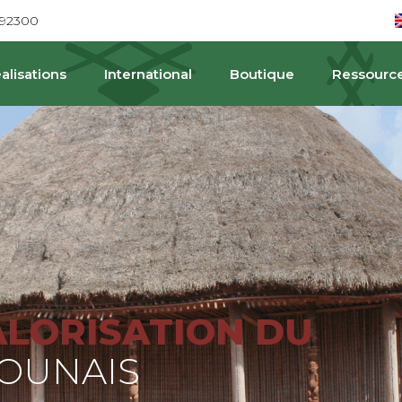
692300
alisations
International
Boutique
Ressourc
PA
ALORISATION DU