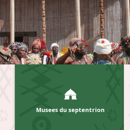
Musees du septentrion