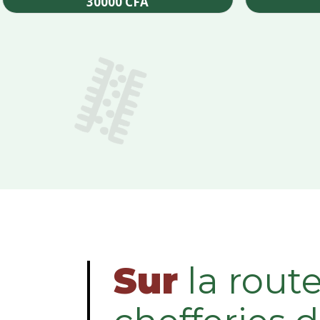
30000
CFA
Add to cart
Sur
la rout