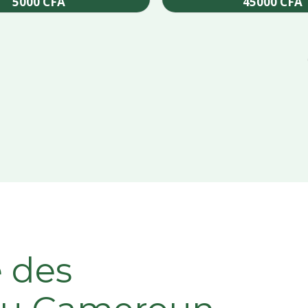
5000
CFA
45000
CFA
Add to cart
Add to cart
e des