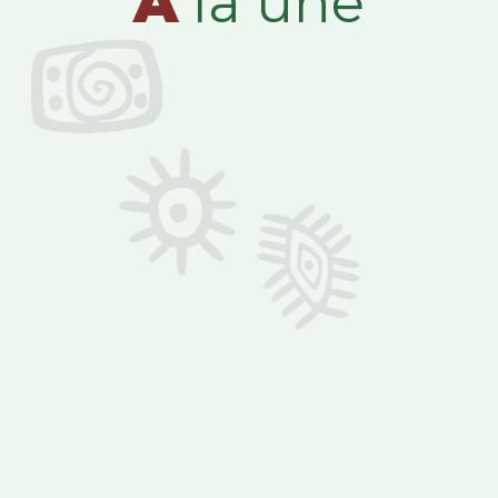
A
la une