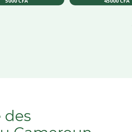
5000
CFA
45000
CFA
Add to cart
Add to cart
e des