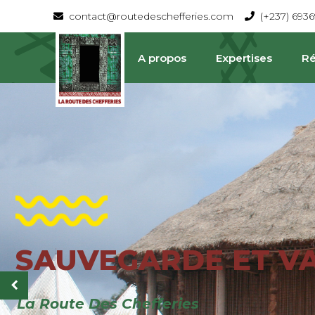
contact@routedeschefferies.com
(+237) 693
A propos
Expertises
Ré
SAUVEGARDE ET V
La Route Des Chefferies