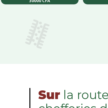
30000
CFA
Add to cart
Sur
la rout