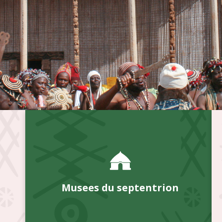
Musees du septentrion