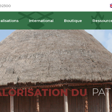
692300
alisations
International
Boutique
Ressourc
PAT
ALORISATION DU