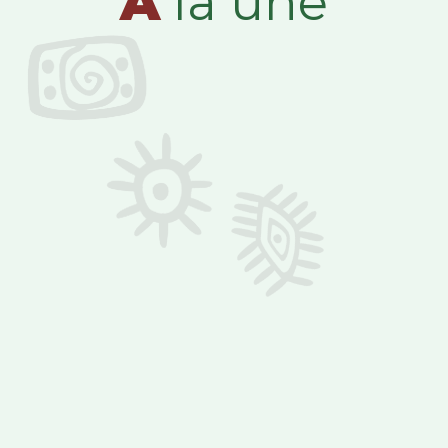
A
la une