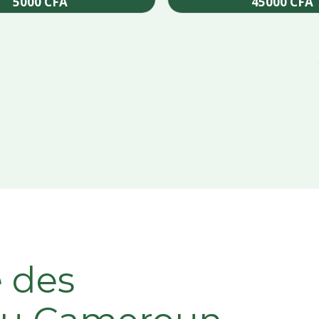
5000
CFA
45000
CFA
Add to cart
Add to cart
e des