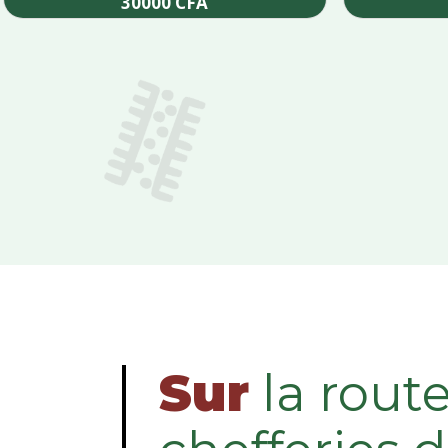
30000
CFA
Add to cart
Sur
la rout