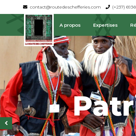
contact@routedeschefferies.com
(+237) 693
A propos
Expertises
Ré