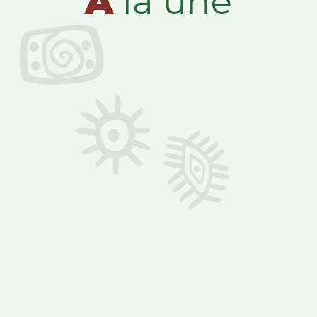
A
la une