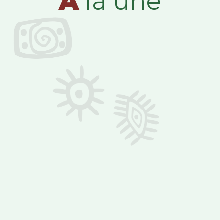
A
la une