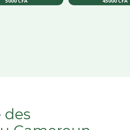
5000
CFA
45000
CFA
Add to cart
Add to cart
e des