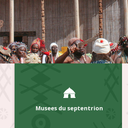
Musees du septentrion