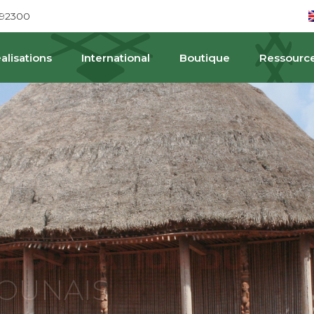
692300
alisations
International
Boutique
Ressourc
PAT
ALORISATION DU