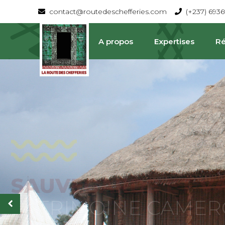
contact@routedeschefferies.com
(+237) 693
A propos
Expertises
Ré
SAUVEGARDE ET V
La Route Des Chefferies