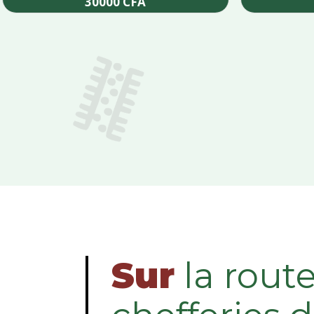
30000
CFA
Add to cart
Sur
la rout