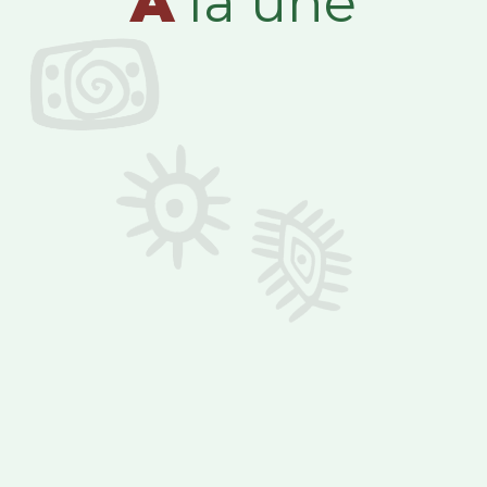
A
la une