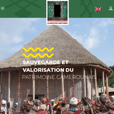
SAUVEGARD
ET
VALORISAT
DU