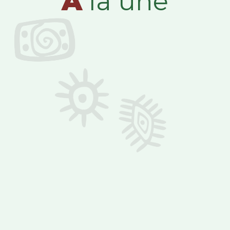
A
la une