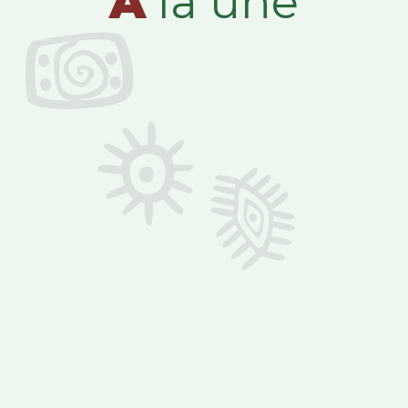
A
la une